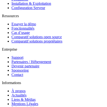
Installation & Exploitation
Configuration Serveur
Ressources
Essayer la démo
Fonctionnalités
Cas d’usage
Comparatif solutions open source
Comparatif solutions propriétaires
Entreprise
Support
Partenaires / Hébergement
Devenir partenaire
Sponsoring
Contact
Informations
À propos
Actualités
Liens & Médias
Mentions Légales