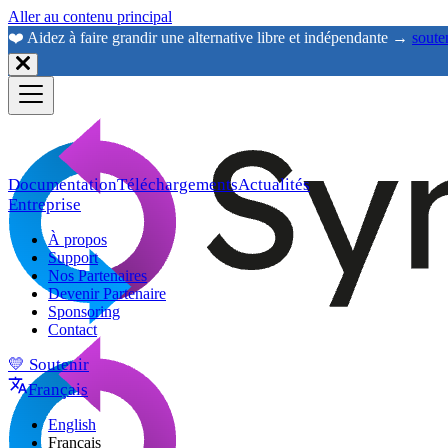
Aller au contenu principal
❤️ Aidez à faire grandir une alternative libre et indépendante →
soute
Documentation
Téléchargements
Actualités
Entreprise
À propos
Support
Nos Partenaires
Devenir Partenaire
Sponsoring
Contact
💛 Soutenir
Français
English
Français