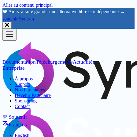
Aller au contenu principal
❤️ Aidez à faire grandir une alternative libre et indépendante →
soutenir Sync-in
Documentation
Téléchargements
Actualités
Entreprise
À propos
Support
Nos Partenaires
Devenir Partenaire
Sponsoring
Contact
💛 Soutenir
Français
English