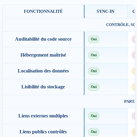
FONCTIONNALITÉ
SYNC-IN
G
CONTRÔLE, SO
Auditabilité du code source
Oui
N
Hébergement maîtrisé
Oui
N
Localisation des données
Oui
P
Lisibilité du stockage
Oui
E
PART
Liens externes multiples
Oui
N
Liens publics contrôlés
Oui
S